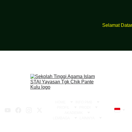
https://bit.ly/Pmbstai2026
Selamat Datang d
HOME
INFO PMB
PROFIL
PRODI
AKADEMIK
LEMBAGA
LAINNYA