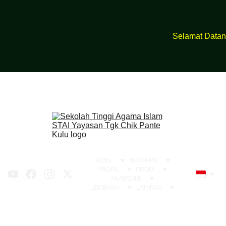
https://bit.ly/Pmbstai2026
Selamat Datang d
HOME
INFO PMB
PROFIL
PRODI
AKADEMIK
LEMBAGA
LAINNYA