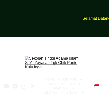
https://bit.ly/Pmbstai2026
Selamat Datang di
HOME
INFO PMB
PROFIL
PRODI
AKADEMIK
LEMBAGA
LAINNYA